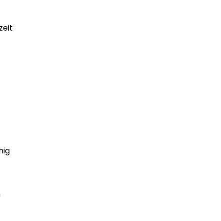
zeit
hig
m