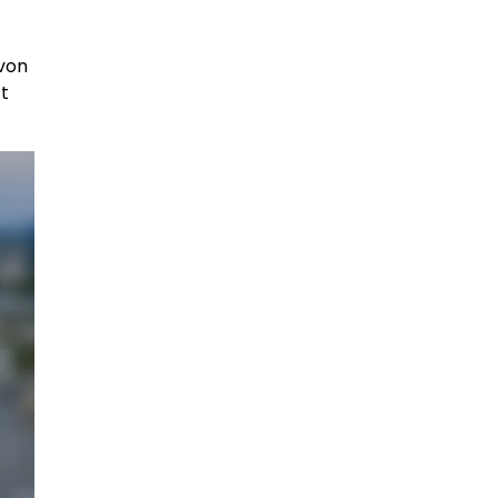
 von
t