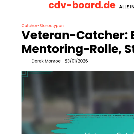
cdv-board.de
Skip
ALLE I
to
content
Catcher-Stereotypen
Veteran-Catcher: 
Mentoring-Rolle, S
Derek Monroe
23/01/2026