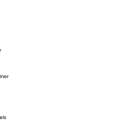
r
iner
els