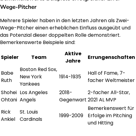
Wege-Pitcher
Mehrere Spieler haben in den letzten Jahren als Zwei-
Wege-Pitcher einen erheblichen Einfluss ausgeübt und
das Potenzial dieser doppelten Rolle demonstriert.
Bemerkenswerte Beispiele sind:
Aktive
Spieler
Team
Errungenschaften
Jahre
Boston Red Sox,
Babe
Hall of Fame, 7-
New York
1914-1935
Ruth
facher Weltmeister
Yankees
Shohei
Los Angeles
2018-
2-facher All-Star,
Ohtani
Angels
Gegenwart
2021 AL MVP
Bemerkenswert für
Rick
St. Louis
1999-2009
Erfolge im Pitching
Ankiel
Cardinals
und Hitting