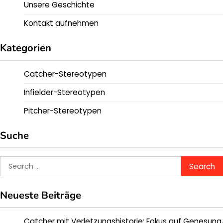
Unsere Geschichte
Kontakt aufnehmen
Kategorien
Catcher-Stereotypen
Infielder-Stereotypen
Pitcher-Stereotypen
Suche
Search
for:
Neueste Beiträge
Catcher mit Verletzungshistorie: Fokus auf Genesung,