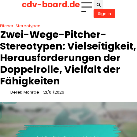
cdv-board.de
Skip
to
Sign In
content
Pitcher-Stereotypen
Zwei-Wege-Pitcher-
Stereotypen: Vielseitigkeit,
Herausforderungen der
Doppelrolle, Vielfalt der
Fähigkeiten
Derek Monroe
21/01/2026