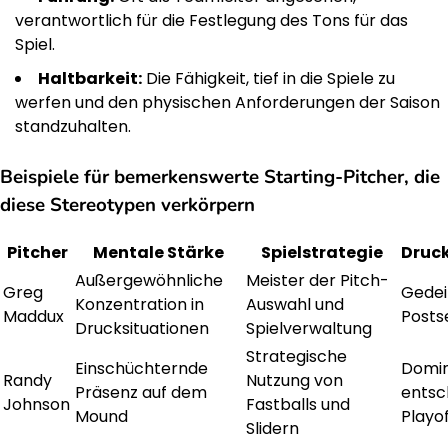
verantwortlich für die Festlegung des Tons für das
Spiel.
Haltbarkeit:
Die Fähigkeit, tief in die Spiele zu
werfen und den physischen Anforderungen der Saison
standzuhalten.
Beispiele für bemerkenswerte Starting-Pitcher, die
diese Stereotypen verkörpern
Pitcher
Mentale Stärke
Spielstrategie
Druc
Außergewöhnliche
Meister der Pitch-
Greg
Gedei
Konzentration in
Auswahl und
Maddux
Posts
Drucksituationen
Spielverwaltung
Strategische
Einschüchternde
Domin
Randy
Nutzung von
Präsenz auf dem
entsc
Johnson
Fastballs und
Mound
Play
Slidern