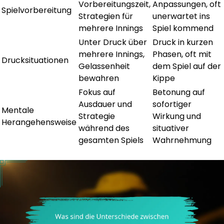
Vorbereitungszeit,
Anpassungen, oft
Spielvorbereitung
Strategien für
unerwartet ins
mehrere Innings
Spiel kommend
Unter Druck über
Druck in kurzen
mehrere Innings,
Phasen, oft mit
Drucksituationen
Gelassenheit
dem Spiel auf der
bewahren
Kippe
Fokus auf
Betonung auf
Ausdauer und
sofortiger
Mentale
Strategie
Wirkung und
Herangehensweise
während des
situativer
gesamten Spiels
Wahrnehmung