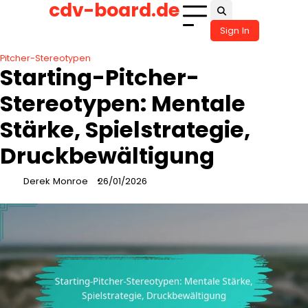
cdv-board.de
Skip
to
Sign In
content
Pitcher-Stereotypen
Starting-Pitcher-
Stereotypen: Mentale
Stärke, Spielstrategie,
Druckbewältigung
Derek Monroe
26/01/2026